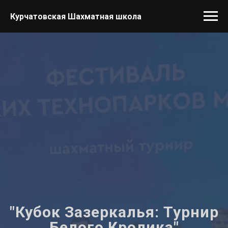
Курчатовская Шахматная школа
"Кубок Зазеркалья: Турнир
Белого Кролика"