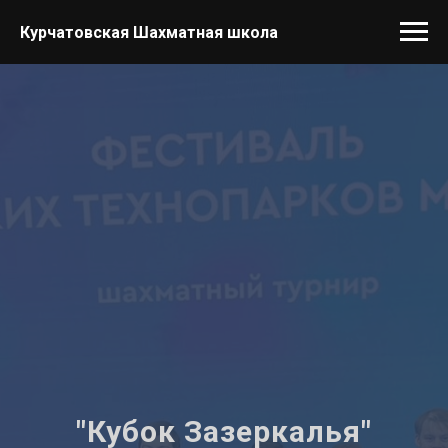
Курчатовская Шахматная школа
"Кубок Зазеркалья"