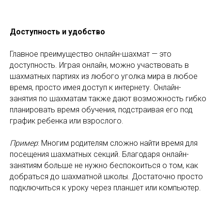
Доступность и удобство
Главное преимущество онлайн-шахмат — это
доступность. Играя онлайн, можно участвовать в
шахматных партиях из любого уголка мира в любое
время, просто имея доступ к интернету. Онлайн-
занятия по шахматам также дают возможность гибко
планировать время обучения, подстраивая его под
график ребенка или взрослого.
Пример
: Многим родителям сложно найти время для
посещения шахматных секций. Благодаря онлайн-
занятиям больше не нужно беспокоиться о том, как
добраться до шахматной школы. Достаточно просто
подключиться к уроку через планшет или компьютер.