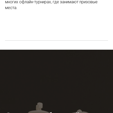
многих офлайн-турнирах, где занимают призовые
места.