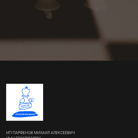
ИП ПАРФЕНОВ МИХАИЛ АЛЕКСЕЕВИЧ