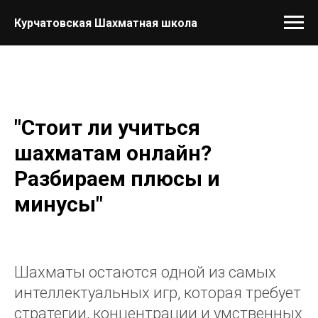
Курчатовская Шахматная школа
"Стоит ли учиться
шахматам онлайн?
Разбираем плюсы и
минусы"
Шахматы остаются одной из самых
интеллектуальных игр, которая требует
стратегии, концентрации и умственных