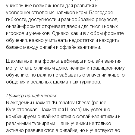
уникальные возможности для развития и
усовершенствования навыков игры. Благодаря
гибкости, доступности и разнообразию ресурсов,
онлайн-формат открывает двери для тысяч новых
игроков и учеников. Однако, как и в любом формате
обучения, важно учитывать недостатки и находить
баланс между онлайн и офлайн занятиями.
Шахматные платформы, вебинары и онлайн-занятия
могут стать отличным дополнением к традиционному
обучению, но важно не забывать о значении живого
общения и реальных шахматных турниров.
Пример нашей школы
:
В Академии шахмат "Kurchatov Chess" (ранее
Курчатовская Шахматная Школа) мы успешно
комбинируем онлайн-занятия с офлайн-занятиями и
реальными турнирами. Наши ученики не только
активно развиваются в онлайне, но и участвуют во