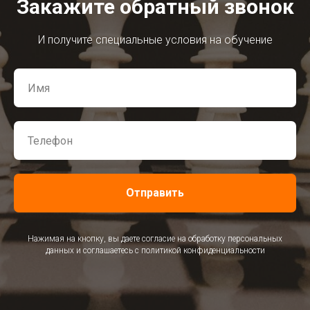
Закажите обратный звонок
И получите специальные условия на обучение
Отправить
Нажимая на кнопку, вы даете согласие на обработку персональных
данных и соглашаетесь c политикой конфиденциальности