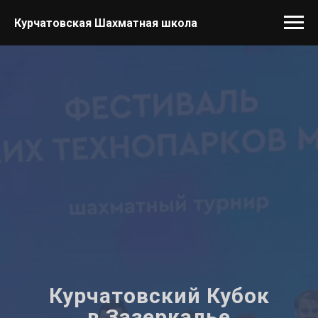
Курчатовская Шахматная школа
Курчатовский Кубок
в Зазеркалье